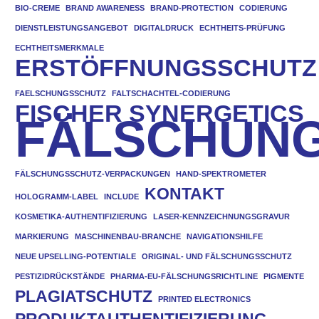
BIO-CREME
BRAND AWARENESS
BRAND-PROTECTION
CODIERUNG
DIENSTLEISTUNGSANGEBOT
DIGITALDRUCK
ECHTHEITS-PRÜFUNG
ECHTHEITSMERKMALE
ERSTÖFFNUNGSSCHUTZ
FAELSCHUNGSSCHUTZ
FALTSCHACHTEL-CODIERUNG
FISCHER SYNERGETICS
FÄLSCHUN
FÄLSCHUNGSSCHUTZ-VERPACKUNGEN
HAND-SPEKTROMETER
KONTAKT
HOLOGRAMM-LABEL
INCLUDE
KOSMETIKA-AUTHENTIFIZIERUNG
LASER-KENNZEICHNUNGSGRAVUR
MARKIERUNG
MASCHINENBAU-BRANCHE
NAVIGATIONSHILFE
NEUE UPSELLING-POTENTIALE
ORIGINAL- UND FÄLSCHUNGSSCHUTZ
PESTIZIDRÜCKSTÄNDE
PHARMA-EU-FÄLSCHUNGSRICHTLINE
PIGMENTE
PLAGIATSCHUTZ
PRINTED ELECTRONICS