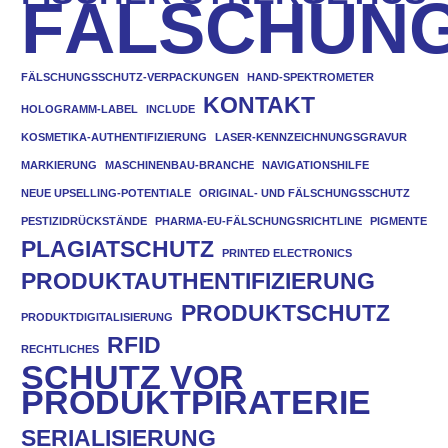
FÄLSCHUN
FÄLSCHUNGSSCHUTZ-VERPACKUNGEN
HAND-SPEKTROMETER
KONTAKT
HOLOGRAMM-LABEL
INCLUDE
KOSMETIKA-AUTHENTIFIZIERUNG
LASER-KENNZEICHNUNGSGRAVUR
MARKIERUNG
MASCHINENBAU-BRANCHE
NAVIGATIONSHILFE
NEUE UPSELLING-POTENTIALE
ORIGINAL- UND FÄLSCHUNGSSCHUTZ
PESTIZIDRÜCKSTÄNDE
PHARMA-EU-FÄLSCHUNGSRICHTLINE
PIGMENTE
PLAGIATSCHUTZ
PRINTED ELECTRONICS
PRODUKTAUTHENTIFIZIERUNG
PRODUKTSCHUTZ
PRODUKTDIGITALISIERUNG
RFID
RECHTLICHES
SCHUTZ VOR
PRODUKTPIRATERIE
SERIALISIERUNG